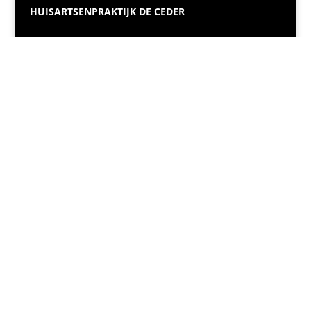
HUISARTSENPRAKTIJK DE CEDER
De Rest 2A
2970 Schilde
03 385 01 01
info@huisartsendeceder.be
OPENINGSUREN SECRETARIAAT
Maandag t.e.m. vrijdag
08u– 17u
Schoolvakantie of uitzonderlijke afwezigheid
08u– 15u
Huisartsenpraktijk De Ceder | BE 0707.783.066 |
EGEO Bv