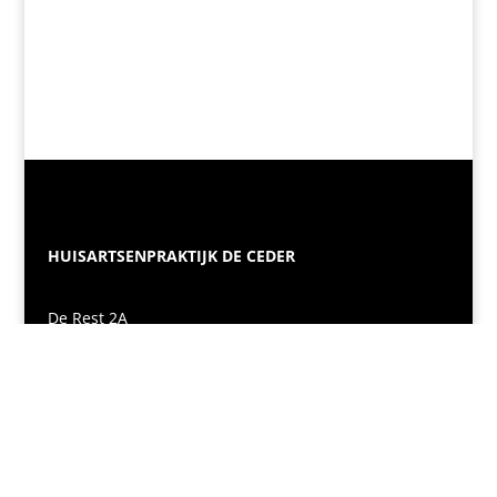
HUISARTSENPRAKTIJK DE CEDER
De Rest 2A
2970 Schilde
03 385 01 01
info@huisartsendeceder.be
OPENINGSUREN SECRETARIAAT